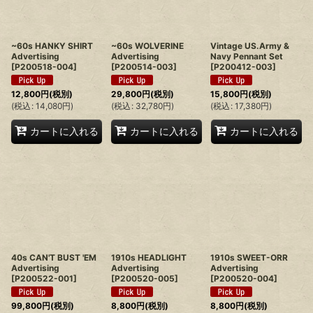
~60s HANKY SHIRT
~60s WOLVERINE
Vintage US.Army &
Advertising
Advertising
Navy Pennant Set
[
P200518-004
]
[
P200514-003
]
[
P200412-003
]
12,800
円
(税別)
29,800
円
(税別)
15,800
円
(税別)
(
税込
:
14,080
円
)
(
税込
:
32,780
円
)
(
税込
:
17,380
円
)
カートに入れる
カートに入れる
カートに入れる
40s CAN'T BUST 'EM
1910s HEADLIGHT
1910s SWEET-ORR
Advertising
Advertising
Advertising
[
P200522-001
]
[
P200520-005
]
[
P200520-004
]
99,800
円
(税別)
8,800
円
(税別)
8,800
円
(税別)