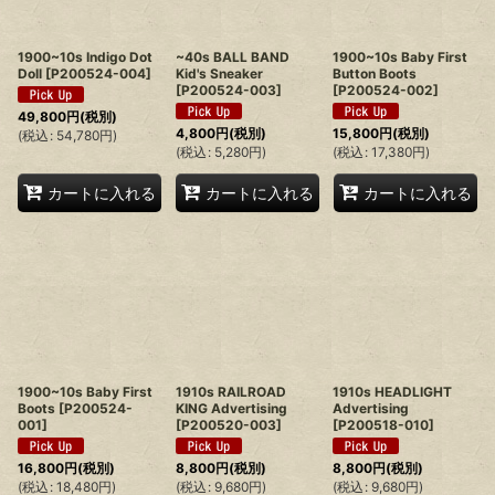
絞り込む
1900~10s Indigo Dot
~40s BALL BAND
1900~10s Baby First
Doll
[
P200524-004
]
Kid's Sneaker
Button Boots
[
P200524-003
]
[
P200524-002
]
49,800
円
(税別)
4,800
円
(税別)
15,800
円
(税別)
(
税込
:
54,780
円
)
(
税込
:
5,280
円
)
(
税込
:
17,380
円
)
カートに入れる
カートに入れる
カートに入れる
1900~10s Baby First
1910s RAILROAD
1910s HEADLIGHT
Boots
[
P200524-
KING Advertising
Advertising
001
]
[
P200520-003
]
[
P200518-010
]
16,800
円
(税別)
8,800
円
(税別)
8,800
円
(税別)
(
税込
:
18,480
円
)
(
税込
:
9,680
円
)
(
税込
:
9,680
円
)