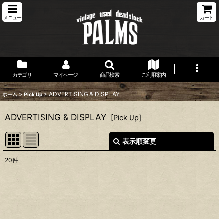
メニュー
カート
カテゴリ
マイページ
商品検索
ご利用案内
>
>
ADVERTISING & DISPLAY
ホーム
Pick Up
ADVERTISING & DISPLAY
[
Pick Up
]
表示順変更
閉じる
20
件
表示数
:
並び順
: