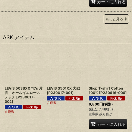
カートに入れる
もっと見る
ASK アイテム
LEVIS 503BXX '47s 片
LEVIS S501XX 大戦
Shop T-shirt Cotton
面 オールイエロース
[
P230617-001
]
100%
[
P230616-006
]
テッチ
[
P230617-
002
]
在庫数
6,800
円
(税別)
(
税込
:
7,480
円
)
在庫数
在庫数 残り僅か
カートに入れる