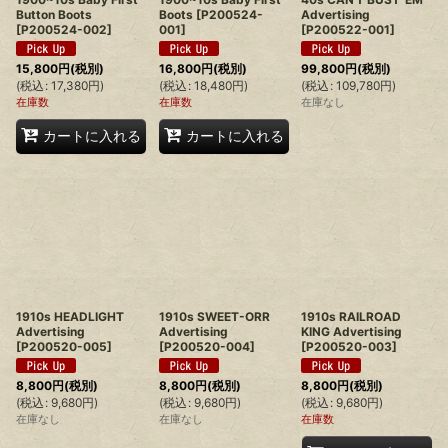
Button Boots
Boots
[
P200524-
Advertising
[
P200524-002
]
001
]
[
P200522-001
]
15,800
円
(税別)
16,800
円
(税別)
99,800
円
(税別)
(
税込
:
17,380
円
)
(
税込
:
18,480
円
)
(
税込
:
109,780
円
)
在庫数
在庫数
在庫なし
カートに入れる
カートに入れる
1910s HEADLIGHT
1910s SWEET-ORR
1910s RAILROAD
Advertising
Advertising
KING Advertising
[
P200520-005
]
[
P200520-004
]
[
P200520-003
]
8,800
円
(税別)
8,800
円
(税別)
8,800
円
(税別)
(
税込
:
9,680
円
)
(
税込
:
9,680
円
)
(
税込
:
9,680
円
)
在庫なし
在庫なし
在庫数