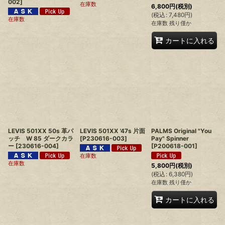
002
]
在庫数
6,800
円
(税別)
(
税込
:
7,480
円
)
在庫数
在庫数 残り僅か
カートに入れる
LEVIS 501XX 50s 革パ
LEVIS 501XX '47s 片面
PALMS Original "You
ッチ W 85 ダークカラ
[
P230616-003
]
Pay" Spinner
ー
[
230616-004
]
[
P200618-001
]
在庫数
在庫数
5,800
円
(税別)
(
税込
:
6,380
円
)
在庫数 残り僅か
カートに入れる