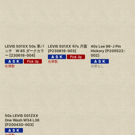
LEVIS 501XX 50s 革パ
LEVIS 501XX '47s 片面
40s Lee 96-J Pin
ッチ W 85 ダークカラ
[
P230616-003
]
Hickory
[
P200522-
ー
[
230616-004
]
002
]
在庫数
在庫数
在庫なし
50s LEVIS 501ZXX
One Wash W34 L36
[
P200430-003
]
在庫数