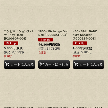
コンビネーションスパ
1900~10s Indigo Dot
~40s BALL BAND
ナ Key Hook
Doll
[
P200524-004
]
Kid's Sneaker
[
P200607-001
]
[
P200524-003
]
49,800
円
(税別)
5,800
円
(税別)
4,800
円
(税別)
(
税込
:
54,780
円
)
(
税込
:
6,380
円
)
(
税込
:
5,280
円
)
在庫数
在庫数
在庫数
カートに入れる
カートに入れる
カートに入れる
1900~10s Baby First
1900~10s Baby First
40s CAN'T BUST 'EM