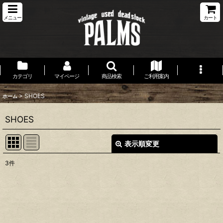
メニュー
カート
カテゴリ
マイページ
商品検索
ご利用案内
>
SHOES
ホーム
SHOES
表示順変更
閉じる
3
件
表示数
:
並び順
: