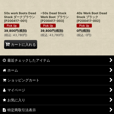
絞り込む
50s work Boots Dead
~50s Dead Stock
40s Work Boot Dead
Stock ダークブラウン
Work Boot ブラウン
Stock ブラック
[
P200417-001
]
[
P200417-003
]
[
P200417-002
]
39,800
円
(税別)
39,800
円
(税別)
0
円
(税別)
(
税込
:
43,780
円
)
(
税込
:
43,780
円
)
(
税込
:
0
円
)
カートに入れる
最近チェックしたアイテム
ホーム
ショッピングカート
マイページ
お気に入り
特定商取引法表示