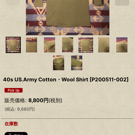
40s US.Army Cotton・Wool Shirt
[
P200511-002
]
販売価格
:
8,800
円
(税別)
(
税込
:
9,680
円
)
在庫数