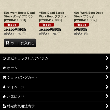
絞り込む
50s work Boots Dead
~50s Dead Stock
40s Work Boot Dead
Stock ダークブラウン
Work Boot ブラウン
Stock ブラック
[
P200417-001
]
[
P200417-003
]
[
P200417-002
]
39,800
円
(税別)
39,800
円
(税別)
0
円
(税別)
(
税込
:
43,780
円
)
(
税込
:
43,780
円
)
(
税込
:
0
円
)
カートに入れる
最近チェックしたアイテム
ホーム
ショッピングカート
マイページ
お気に入り
特定商取引法表示