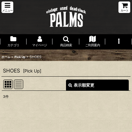
メニュー
カート
カテゴリ
マイページ
商品検索
ご利用案内
>
>
SHOES
ホーム
Pick Up
SHOES
[
Pick Up
]
表示順変更
閉じる
3
件
表示数
:
並び順
: