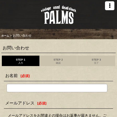
>
お問い合わせ
ホーム
お問い合わせ
STEP 1
STEP 2
STEP 3
入力
確認
完了
お名前
[
必須
]
メールアドレス
[
必須
]
メールアドレスをお間違えの場合はお返事が届きません。ご