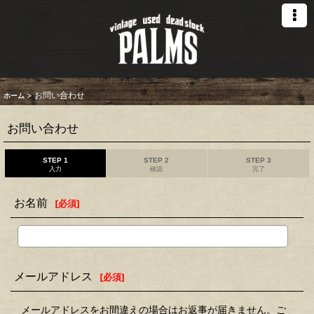
>
お問い合わせ
ホーム
お問い合わせ
STEP 1
STEP 2
STEP 3
入力
確認
完了
お名前
[
必須
]
メールアドレス
[
必須
]
メールアドレスをお間違えの場合はお返事が届きません。ご