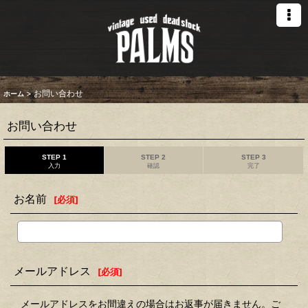
>
お問い合わせ
ホーム
お問い合わせ
STEP 1
STEP 2
STEP 3
入力
確認
完了
お名前
[
必須
]
メールアドレス
[
必須
]
メールアドレスをお間違えの場合はお返事が届きません。ご